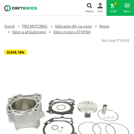
0
Hledat
Účet
Košík
Menu
Hledat
Domů
PRO MOTORKU
Náhradní díly na moto
Motor
Válce a příslušenství
Válce motoru ATHENA
Náš kód:
P16592
SLEVA 15%