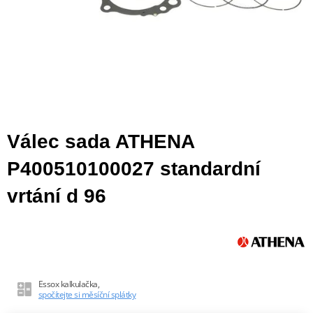
Válec sada ATHENA
P400510100027 standardní
vrtání d 96
Essox kalkulačka,
spočítejte si měsíční splátky