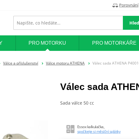
Porovnání
Hled
Y
PRO MOTORKU
PRO MOTORKÁŘE
Válce a příslušenství
Válce motoru ATHENA
Válec sada ATHENA P400
Válec sada ATHE
Sada válce 50 cc
Essox kalkulačka,
spočítejte si měsíční splátky