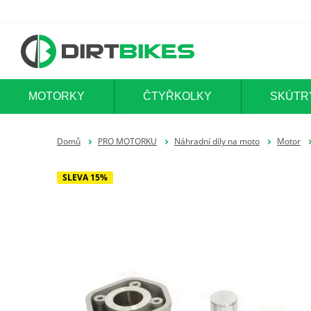
MOTORKY
ČTYŘKOLKY
SKÚTR
Domů
PRO MOTORKU
Náhradní díly na moto
Motor
SLEVA 15%