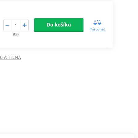
Do košíku
Porovnat
(ks)
ru ATHENA