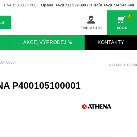
Po-Pá: 8:30 - 17:00
Opava +420 733 537 099 / Hlučín +420 734 541 648
0
at
PŘIHLÁSIT SE
KOŠÍK
AKCE, VÝPRODEJ %
KONTAKTY
105100001
Náš kód:
P15258
NA P400105100001