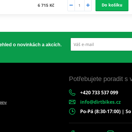
Do košíku
6 715 Kč
přehled o novinkách a akcích.
Potřebujete poradit s
+420 733 537 099
info@dirtbikes.cz
ejny
Po-Pá (8:30-17:00) | So