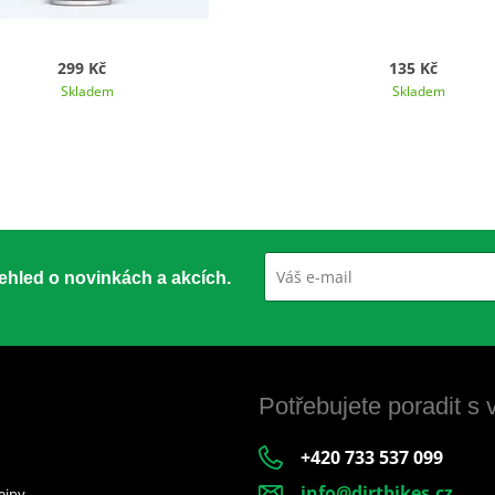
299 Kč
135 Kč
Skladem
Skladem
přehled o novinkách a akcích.
Potřebujete poradit s
+420 733 537 099
info@dirtbikes.cz
ejny