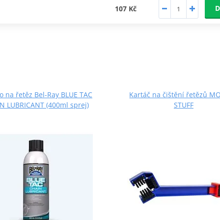
D
107 Kč
o na řetěz Bel-Ray BLUE TAC
Kartáč na čištění řetězů 
N LUBRICANT (400ml sprej)
STUFF