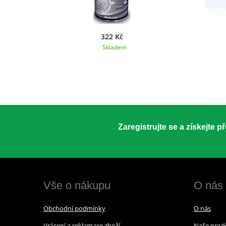
322 Kč
Skladem
Zaregistrujte se a získejte 
Vše o nákupu
O nás
Obchodní podmínky
O nás
Vrácení a reklamace zboží
Naše prod