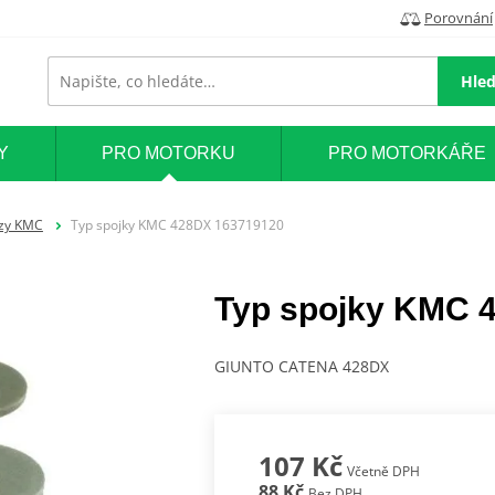
Porovnání
Hled
Y
PRO MOTORKU
PRO MOTORKÁŘE
ězy KMC
Typ spojky KMC 428DX 163719120
Typ spojky KMC 
GIUNTO CATENA 428DX
107 Kč
Včetně DPH
88 Kč
Bez DPH