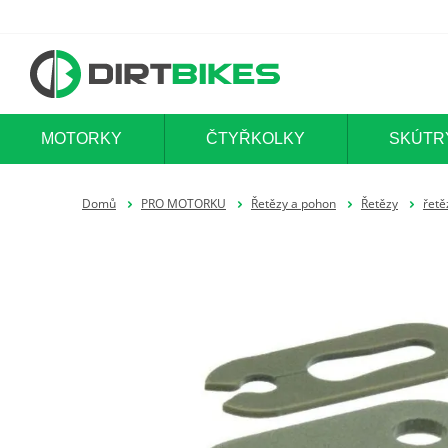
MOTORKY
ČTYŘKOLKY
SKÚTR
Domů
PRO MOTORKU
Řetězy a pohon
Řetězy
řet