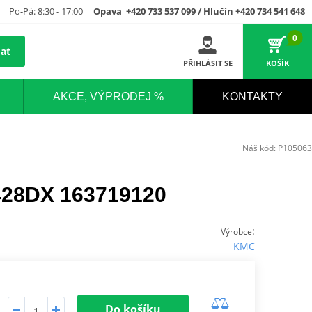
Po-Pá: 8:30 - 17:00
Opava +420 733 537 099 / Hlučín +420 734 541 648
0
at
PŘIHLÁSIT SE
KOŠÍK
AKCE, VÝPRODEJ %
KONTAKTY
Náš kód:
P105063
428DX 163719120
:
Výrobce
KMC
Do košíku