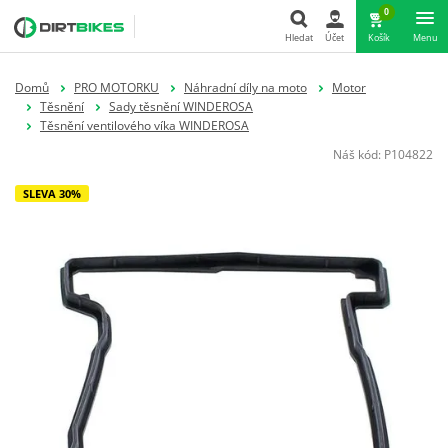
0
Hledat
Účet
Košík
Menu
Hledat
Domů
PRO MOTORKU
Náhradní díly na moto
Motor
Těsnění
Sady těsnění WINDEROSA
Těsnění ventilového víka WINDEROSA
Náš kód:
P104822
SLEVA 30%