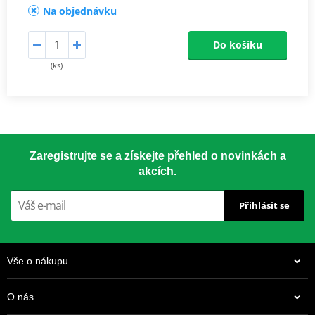
Na objednávku
Do košíku
(ks)
Zaregistrujte se a získejte přehled o novinkách a
akcích.
Přihlásit se
Vše o nákupu
O nás