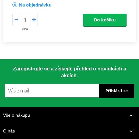
Na objednávku
Do košíku
(ks)
Zaregistrujte se a získejte přehled o novinkách a
akcích.
Přihlásit se
Vše o nákupu
O nás