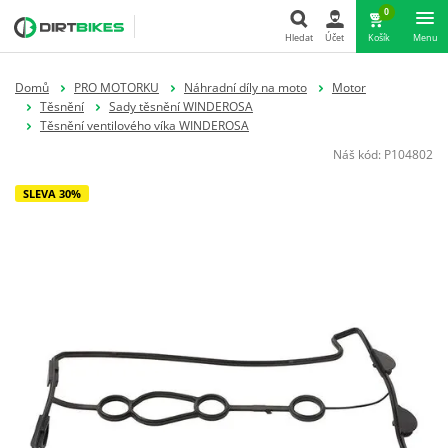
0
Hledat
Účet
Košík
Menu
Hledat
Domů
PRO MOTORKU
Náhradní díly na moto
Motor
Těsnění
Sady těsnění WINDEROSA
Těsnění ventilového víka WINDEROSA
Náš kód:
P104802
SLEVA 30%