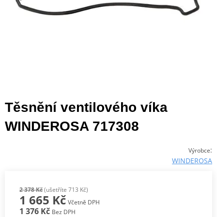
Těsnění ventilového víka
WINDEROSA 717308
:
Výrobce
WINDEROSA
2 378 Kč
(ušetříte 713 Kč)
1 665 Kč
Včetně DPH
1 376 Kč
Bez DPH