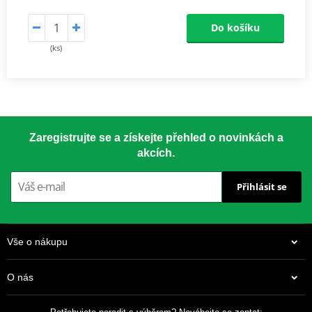
Do košíku
(ks)
Zaregistrujte se a získejte přehled o novinkách a
akcích.
Přihlásit se
Vše o nákupu
O nás