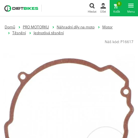
0
Hledat
Účet
Košík
Menu
Hledat
Domů
PRO MOTORKU
Náhradní díly na moto
Motor
Těsnění
Jednotlivá těsnění
Náš kód:
P16617