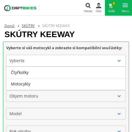
0
Hledat
Účet
Košík
Menu
Hledat
Domů
SKÚTRY
SKÚTRY KEEWAY
SKÚTRY KEEWAY
Vyberte si váš motocykl a zobrazte si kompatibilní součástky:
Vyberte
Čtyřkolky
Značka
Motocykly
Objem motoru
Model
Rok výroby