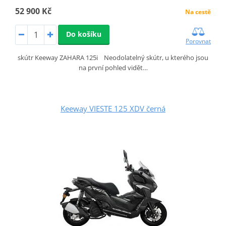
52 900 Kč
Na cestě
Do košíku
Porovnat
skútr Keeway ZAHARA 125i Neodolatelný skútr, u kterého jsou
na první pohled vidět…
Keeway VIESTE 125 XDV černá