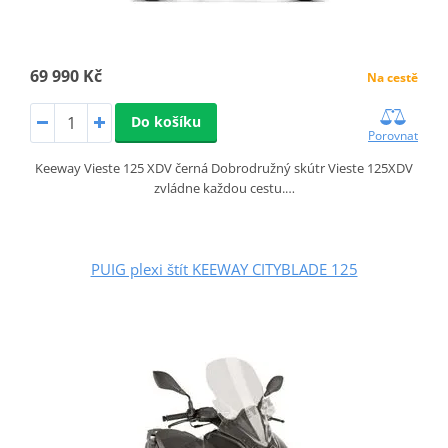
69 990 Kč
Na cestě
Do košíku
Porovnat
Keeway Vieste 125 XDV černá Dobrodružný skútr Vieste 125XDV
zvládne každou cestu.…
PUIG plexi štít KEEWAY CITYBLADE 125