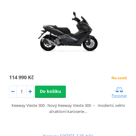
114 990 Kč
Na cestě
Do košíku
Porovnat
Keeway Vieste 300 Nový Keeway Vieste 300 – moderní, velmi
atraktivní karoserie…
Keeway SIXTIES 125 bílá