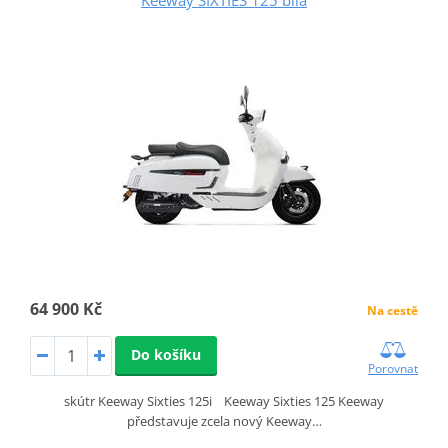
64 900 Kč
Na cestě
Do košíku
Porovnat
skútr Keeway Sixties 125i Keeway Sixties 125 Keeway
představuje zcela nový Keeway…