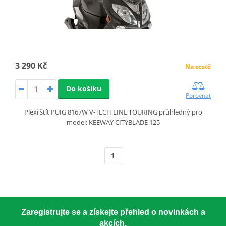
3 290 Kč
Na cestě
Do košíku
Porovnat
Plexi štít PUIG 8167W V-TECH LINE TOURING průhledný pro
model: KEEWAY CITYBLADE 125
1
Zaregistrujte se a získejte přehled o novinkách a
akcích.