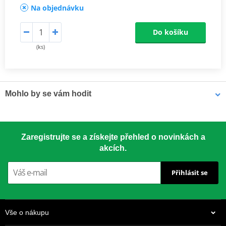
Na objednávku
Do košíku
(ks)
Mohlo by se vám hodit
LOCTITE 5188 LOCTITE 1254415 50 ml
Zaregistrujte se a získejte přehled o novinkách a
akcích.
Přihlásit se
Vše o nákupu