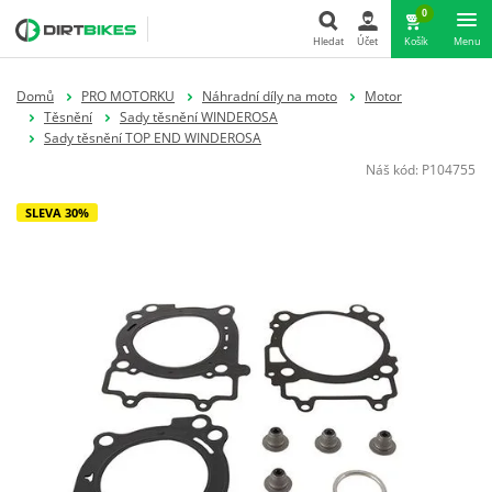
0
Hledat
Účet
Košík
Menu
Hledat
Domů
PRO MOTORKU
Náhradní díly na moto
Motor
Těsnění
Sady těsnění WINDEROSA
Sady těsnění TOP END WINDEROSA
Náš kód:
P104755
SLEVA 30%