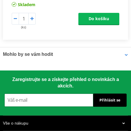
Skladem
Do košíku
(ks)
Mohlo by se vám hodit
LOCTITE 5188 LOCTITE 1254415 50 ml
Zaregistrujte se a získejte přehled o novinkách a
akcích.
Přihlásit se
Vše o nákupu