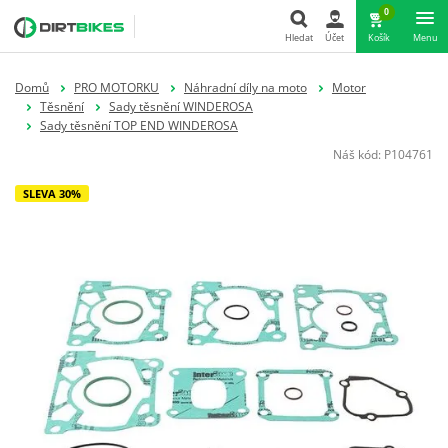
0
Hledat
Účet
Košík
Menu
Hledat
Domů
PRO MOTORKU
Náhradní díly na moto
Motor
Těsnění
Sady těsnění WINDEROSA
Sady těsnění TOP END WINDEROSA
Náš kód:
P104761
SLEVA 30%