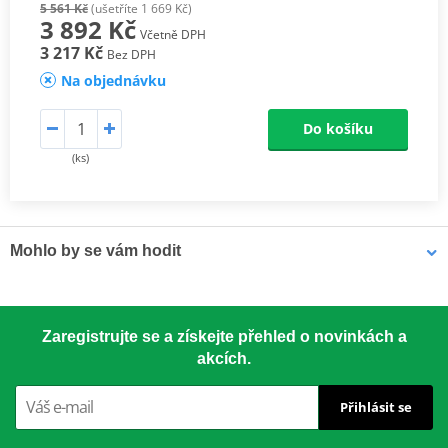
5 561 Kč
(ušetříte 1 669 Kč)
3 892 Kč
Včetně DPH
3 217 Kč
Bez DPH
Na objednávku
Do košíku
(ks)
Mohlo by se vám hodit
LOCTITE 5188 LOCTITE 1254415 50 ml
Zaregistrujte se a získejte přehled o novinkách a
akcích.
Přihlásit se