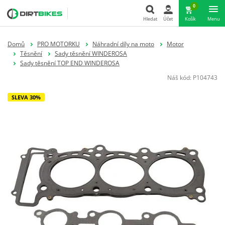
0
Hledat
Účet
Košík
Menu
Hledat
Domů
PRO MOTORKU
Náhradní díly na moto
Motor
Těsnění
Sady těsnění WINDEROSA
Sady těsnění TOP END WINDEROSA
Náš kód:
P104743
SLEVA 30%