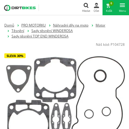
0
Hledat
Účet
Košík
Menu
Hledat
Domů
PRO MOTORKU
Náhradní díly na moto
Motor
Těsnění
Sady těsnění WINDEROSA
Sady těsnění TOP END WINDEROSA
Náš kód:
P104728
SLEVA 30%