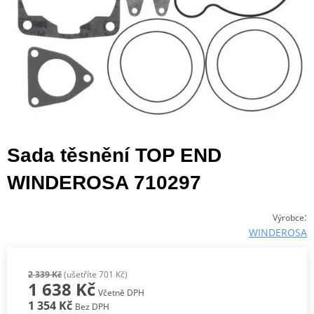
Sada těsnění TOP END
WINDEROSA 710297
:
Výrobce
WINDEROSA
2 339 Kč
(ušetříte 701 Kč)
1 638 Kč
Včetně DPH
1 354 Kč
Bez DPH