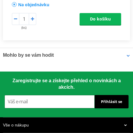
Na objednávku
Do košíku
(ks)
Mohlo by se vám hodit
LOCTITE 5188 LOCTITE 1254415 50 ml
Zaregistrujte se a získejte přehled o novinkách a
akcích.
Přihlásit se
Vše o nákupu