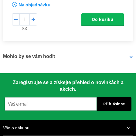
Na objednávku
Do košíku
(ks)
Mohlo by se vám hodit
LOCTITE 5188 LOCTITE 1254415 50 ml
Zaregistrujte se a získejte přehled o novinkách a
akcích.
Přihlásit se
Vše o nákupu