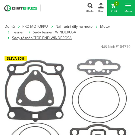
0
Hledat
Účet
Košík
Menu
Hledat
Domů
PRO MOTORKU
Náhradní díly na moto
Motor
Těsnění
Sady těsnění WINDEROSA
Sady těsnění TOP END WINDEROSA
Náš kód:
P104719
SLEVA 30%