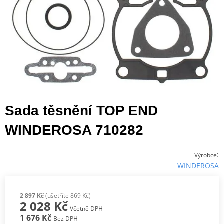
Sada těsnění TOP END
WINDEROSA 710282
:
Výrobce
WINDEROSA
2 897 Kč
(ušetříte 869 Kč)
2 028 Kč
Včetně DPH
1 676 Kč
Bez DPH