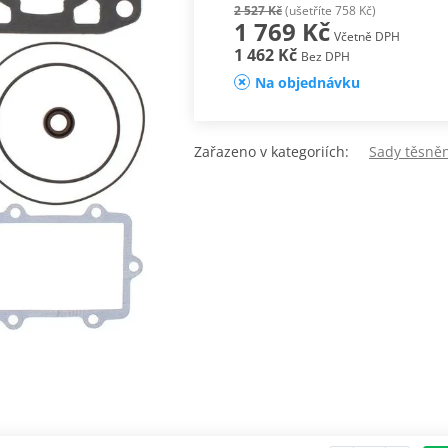
2 527 Kč
(ušetříte 758 Kč)
1 769 Kč
Včetně DPH
1 462 Kč
Bez DPH
Na objednávku
Zařazeno v kategoriích:
Sady těsně