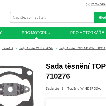
Porovnání
Hled
Y
PRO MOTORKU
PRO MOTORKÁŘE
Těsnění
Sady těsnění WINDEROSA
Sady těsnění TOP END WINDEROSA
Sada těsnění T
710276
Sada těsnění TopEnd WINDEROSA.