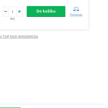
Do košíku
Porovnat
(ks)
ní TOP END WINDEROSA