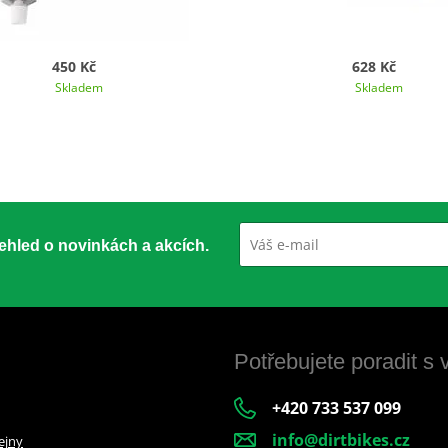
450 Kč
628 Kč
Skladem
Skladem
přehled o novinkách a akcích.
Potřebujete poradit s
+420 733 537 099
info@dirtbikes.cz
ejny