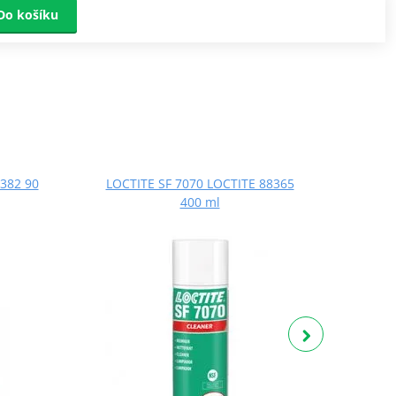
Do košíku
382 90
LOCTITE SF 7070 LOCTITE 88365
LOCT
400 ml