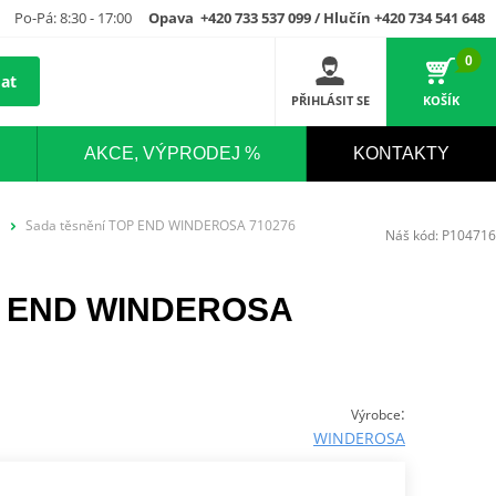
Po-Pá: 8:30 - 17:00
Opava +420 733 537 099 / Hlučín +420 734 541 648
0
at
PŘIHLÁSIT SE
KOŠÍK
AKCE, VÝPRODEJ %
KONTAKTY
Sada těsnění TOP END WINDEROSA 710276
Náš kód:
P104716
OP END WINDEROSA
:
Výrobce
WINDEROSA