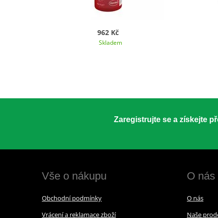
962 Kč
Skladem
Zaregistrujte se a získejte 
Vše o nákupu
O nás
Obchodní podmínky
O nás
Vrácení a reklamace zboží
Naše prod