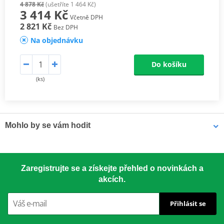
4 878 Kč
(ušetříte 1 464 Kč)
3 414 Kč
Včetně DPH
2 821 Kč
Bez DPH
Na objednávku
Do košíku
(ks)
Mohlo by se vám hodit
LOCTITE 5188 LOCTITE 1254415 50 ml
Zaregistrujte se a získejte přehled o novinkách a
akcích.
Přihlásit se