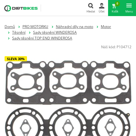
0
Hledat
Účet
Košík
Menu
Hledat
Domů
PRO MOTORKU
Náhradní díly na moto
Motor
Těsnění
Sady těsnění WINDEROSA
Sady těsnění TOP END WINDEROSA
Náš kód:
P104712
SLEVA 30%