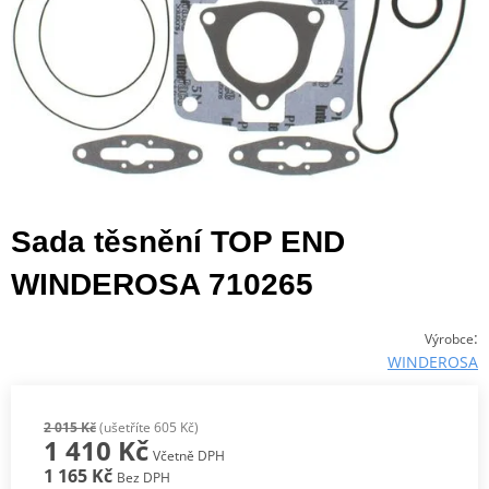
Sada těsnění TOP END
WINDEROSA 710265
:
Výrobce
WINDEROSA
2 015 Kč
(ušetříte 605 Kč)
1 410 Kč
Včetně DPH
1 165 Kč
Bez DPH