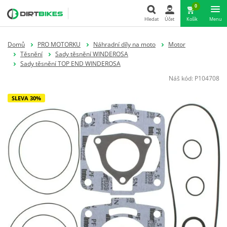
0
Hledat
Účet
Košík
Menu
Hledat
Domů
PRO MOTORKU
Náhradní díly na moto
Motor
Těsnění
Sady těsnění WINDEROSA
Sady těsnění TOP END WINDEROSA
Náš kód:
P104708
SLEVA 30%