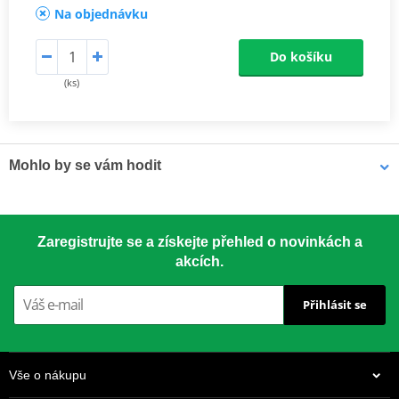
Na objednávku
Do košíku
(ks)
Mohlo by se vám hodit
LOCTITE 5188 LOCTITE 1254415 50 ml
Zaregistrujte se a získejte přehled o novinkách a
akcích.
Přihlásit se
Vše o nákupu