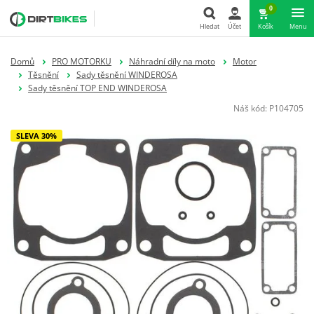
0
Hledat
Účet
Košík
Menu
Hledat
Domů
PRO MOTORKU
Náhradní díly na moto
Motor
Těsnění
Sady těsnění WINDEROSA
Sady těsnění TOP END WINDEROSA
Náš kód:
P104705
SLEVA 30%