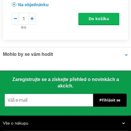
Na objednávku
Do košíku
(ks)
Mohlo by se vám hodit
LOCTITE 5188 LOCTITE 1254415 50 ml
Zaregistrujte se a získejte přehled o novinkách a
akcích.
Přihlásit se
Vše o nákupu