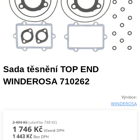
Sada těsnění TOP END
WINDEROSA 710262
:
Výrobce
WINDEROSA
2 494 Kč
(ušetříte 748 Kč)
1 746 Kč
Včetně DPH
1 443 Kč
Bez DPH