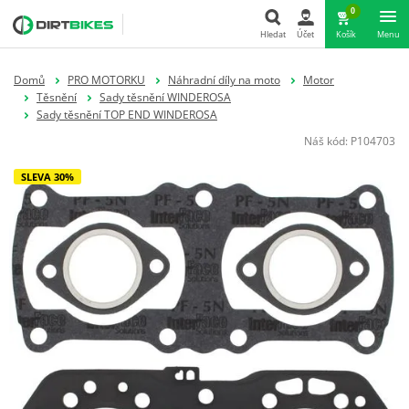
0
Hledat
Účet
Košík
Menu
Hledat
Domů
PRO MOTORKU
Náhradní díly na moto
Motor
Těsnění
Sady těsnění WINDEROSA
Sady těsnění TOP END WINDEROSA
Náš kód:
P104703
SLEVA 30%