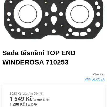
Sada těsnění TOP END
WINDEROSA 710253
:
Výrobce
WINDEROSA
2 213 Kč
(ušetříte 664 Kč)
1 549 Kč
Včetně DPH
1 280 Kč
Bez DPH