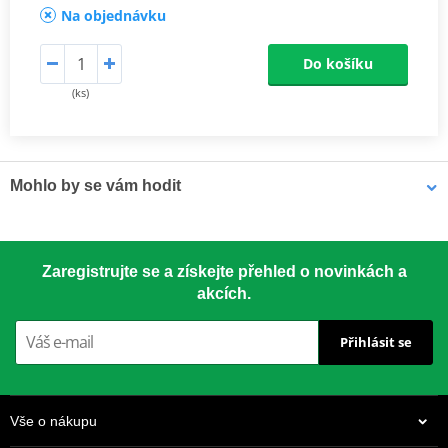
Na objednávku
Do košíku
(ks)
Mohlo by se vám hodit
LOCTITE 5188 LOCTITE 1254415 50 ml
Zaregistrujte se a získejte přehled o novinkách a
akcích.
Přihlásit se
Vše o nákupu