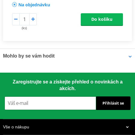
Na objednávku
Do košíku
(ks)
Mohlo by se vám hodit
LOCTITE 5188 LOCTITE 1254415 50 ml
Zaregistrujte se a získejte přehled o novinkách a
akcích.
Přihlásit se
Vše o nákupu