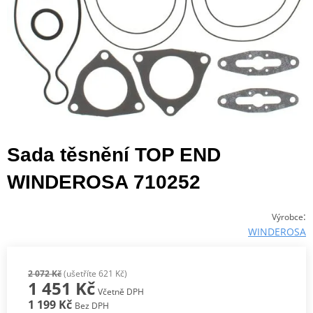
Sada těsnění TOP END
WINDEROSA 710252
:
Výrobce
WINDEROSA
2 072 Kč
(ušetříte 621 Kč)
1 451 Kč
Včetně DPH
1 199 Kč
Bez DPH