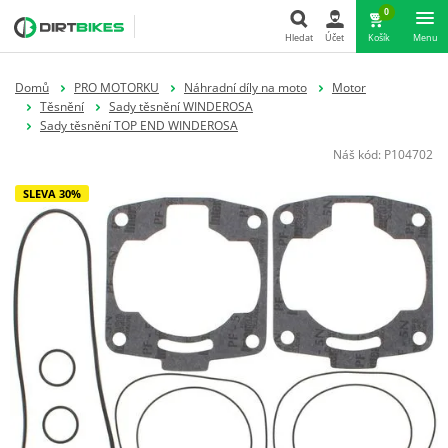
0
Hledat
Účet
Košík
Menu
Hledat
Domů
PRO MOTORKU
Náhradní díly na moto
Motor
Těsnění
Sady těsnění WINDEROSA
Sady těsnění TOP END WINDEROSA
Náš kód:
P104702
SLEVA 30%