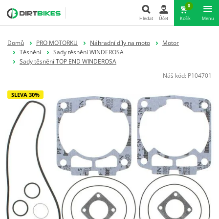
0
Hledat
Účet
Košík
Menu
Hledat
Domů
PRO MOTORKU
Náhradní díly na moto
Motor
Těsnění
Sady těsnění WINDEROSA
Sady těsnění TOP END WINDEROSA
Náš kód:
P104701
SLEVA 30%