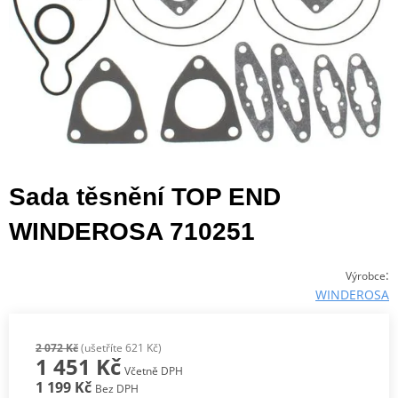
Sada těsnění TOP END
WINDEROSA 710251
:
Výrobce
WINDEROSA
2 072 Kč
(ušetříte 621 Kč)
1 451 Kč
Včetně DPH
1 199 Kč
Bez DPH