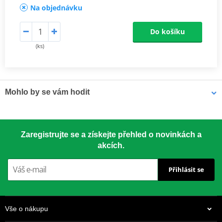
Na objednávku
Do košíku
(ks)
Mohlo by se vám hodit
LOCTITE 5188 LOCTITE 1254415 50 ml
Zaregistrujte se a získejte přehled o novinkách a
akcích.
Přihlásit se
Vše o nákupu