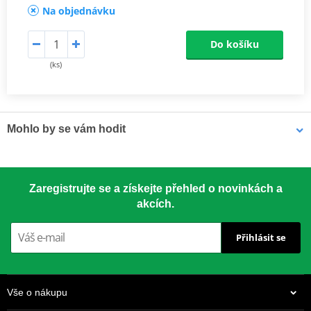
Na objednávku
Do košíku
(ks)
Mohlo by se vám hodit
LOCTITE 5188 LOCTITE 1254415 50 ml
Zaregistrujte se a získejte přehled o novinkách a
akcích.
Přihlásit se
Vše o nákupu