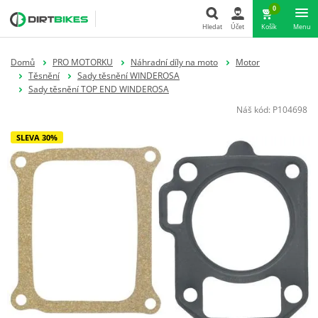
0
Hledat
Účet
Košík
Menu
Hledat
Domů
PRO MOTORKU
Náhradní díly na moto
Motor
Těsnění
Sady těsnění WINDEROSA
Sady těsnění TOP END WINDEROSA
Náš kód:
P104698
SLEVA 30%