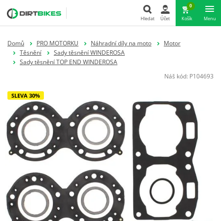
0
Hledat
Účet
Košík
Menu
Hledat
Domů
PRO MOTORKU
Náhradní díly na moto
Motor
Těsnění
Sady těsnění WINDEROSA
Sady těsnění TOP END WINDEROSA
Náš kód:
P104693
SLEVA 30%