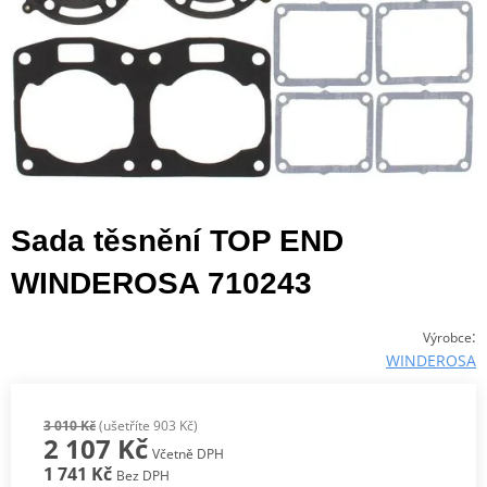
Sada těsnění TOP END
WINDEROSA 710243
:
Výrobce
WINDEROSA
3 010 Kč
(ušetříte 903 Kč)
2 107 Kč
Včetně DPH
1 741 Kč
Bez DPH