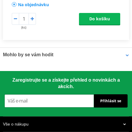
Na objednávku
Do košíku
(ks)
Mohlo by se vám hodit
LOCTITE 5188 LOCTITE 1254415 50 ml
Zaregistrujte se a získejte přehled o novinkách a
akcích.
Přihlásit se
Vše o nákupu