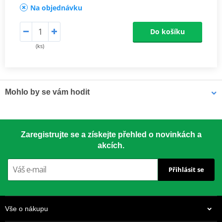
Na objednávku
Do košíku
(ks)
Mohlo by se vám hodit
LOCTITE 5188 LOCTITE 1254415 50 ml
Zaregistrujte se a získejte přehled o novinkách a
akcích.
Přihlásit se
Vše o nákupu