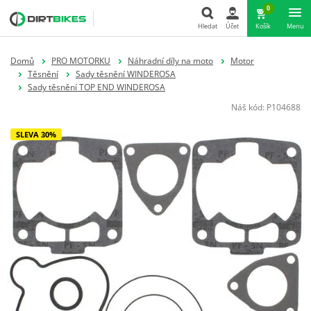
0
Hledat
Účet
Košík
Menu
Hledat
Domů
PRO MOTORKU
Náhradní díly na moto
Motor
Těsnění
Sady těsnění WINDEROSA
Sady těsnění TOP END WINDEROSA
Náš kód:
P104688
SLEVA 30%