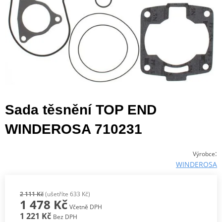
Sada těsnění TOP END
WINDEROSA 710231
:
Výrobce
WINDEROSA
2 111 Kč
(ušetříte 633 Kč)
1 478 Kč
Včetně DPH
1 221 Kč
Bez DPH