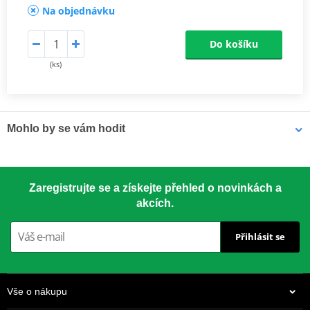
Na objednávku
Do košíku
(ks)
Mohlo by se vám hodit
LOCTITE 5188 LOCTITE 1254415 50 ml
Zaregistrujte se a získejte přehled o novinkách a
akcích.
Přihlásit se
Vše o nákupu