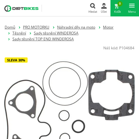
0
Hledat
Účet
Košík
Menu
Hledat
Domů
PRO MOTORKU
Náhradní díly na moto
Motor
Těsnění
Sady těsnění WINDEROSA
Sady těsnění TOP END WINDEROSA
Náš kód:
P104684
SLEVA 30%