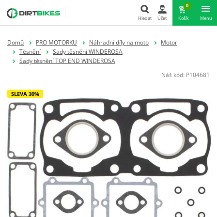
0
Hledat
Účet
Košík
Menu
Hledat
Domů
PRO MOTORKU
Náhradní díly na moto
Motor
Těsnění
Sady těsnění WINDEROSA
Sady těsnění TOP END WINDEROSA
Náš kód:
P104681
SLEVA 30%