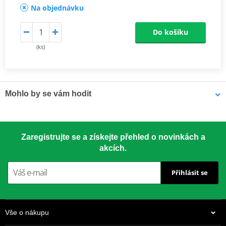
Na objednávku
Do košíku
(ks)
Mohlo by se vám hodit
LOCTITE 5188 LOCTITE 1254415 50 ml
Zaregistrujte se a získejte přehled o novinkách a
akcích.
Přihlásit se
Vše o nákupu