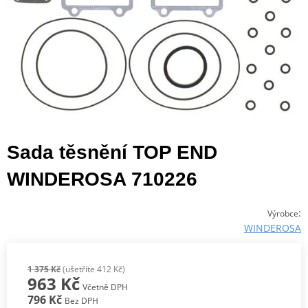
Sada těsnění TOP END
WINDEROSA 710226
:
Výrobce
WINDEROSA
1 375 Kč
(ušetříte 412 Kč)
963 Kč
Včetně DPH
796 Kč
Bez DPH