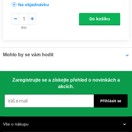
Na objednávku
Do košíku
(ks)
Mohlo by se vám hodit
LOCTITE 5188 LOCTITE 1254415 50 ml
Zaregistrujte se a získejte přehled o novinkách a
akcích.
Přihlásit se
Vše o nákupu