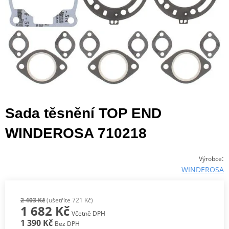
Sada těsnění TOP END
WINDEROSA 710218
:
Výrobce
WINDEROSA
2 403 Kč
(ušetříte 721 Kč)
1 682 Kč
Včetně DPH
1 390 Kč
Bez DPH