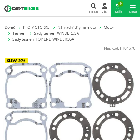
0
Hledat
Účet
Košík
Menu
Hledat
Domů
PRO MOTORKU
Náhradní díly na moto
Motor
Těsnění
Sady těsnění WINDEROSA
Sady těsnění TOP END WINDEROSA
Náš kód:
P104676
SLEVA 30%