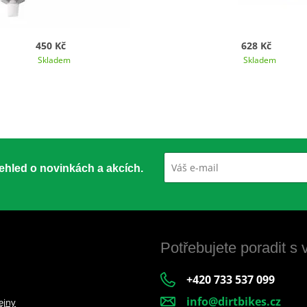
450 Kč
628 Kč
Skladem
Skladem
přehled o novinkách a akcích.
Potřebujete poradit s
+420 733 537 099
info@dirtbikes.cz
ejny