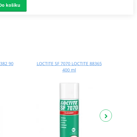
Do košíku
382 90
LOCTITE SF 7070 LOCTITE 88365
LOCT
400 ml