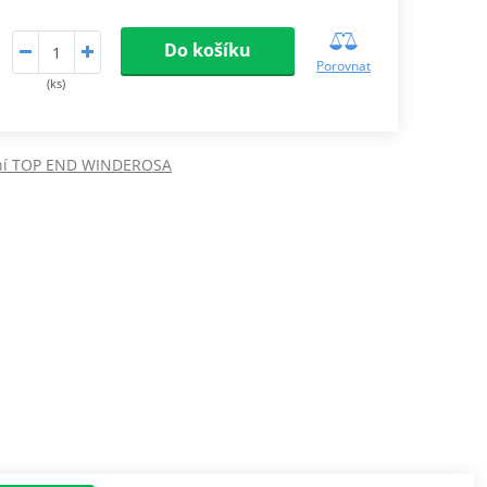
Do košíku
Porovnat
(ks)
ní TOP END WINDEROSA