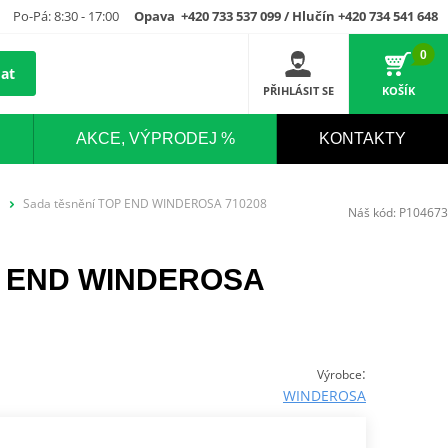
Po-Pá: 8:30 - 17:00
Opava +420 733 537 099 / Hlučín +420 734 541 648
0
at
PŘIHLÁSIT SE
KOŠÍK
AKCE, VÝPRODEJ %
KONTAKTY
Sada těsnění TOP END WINDEROSA 710208
Náš kód:
P104673
OP END WINDEROSA
:
Výrobce
WINDEROSA