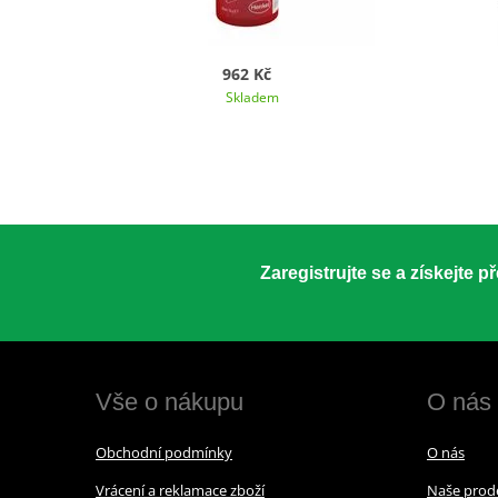
962 Kč
Skladem
Zaregistrujte se a získejte 
Vše o nákupu
O nás
Obchodní podmínky
O nás
Vrácení a reklamace zboží
Naše prod