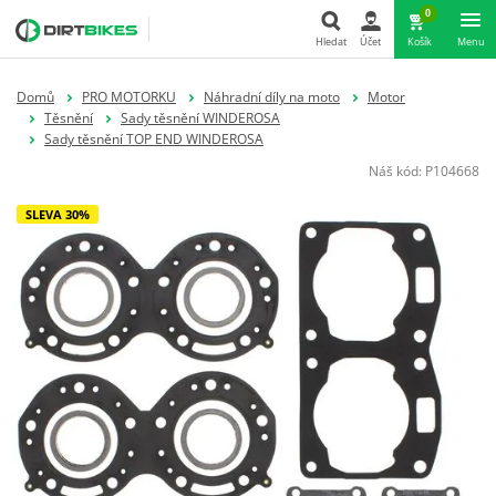
0
Hledat
Účet
Košík
Menu
Hledat
Domů
PRO MOTORKU
Náhradní díly na moto
Motor
Těsnění
Sady těsnění WINDEROSA
Sady těsnění TOP END WINDEROSA
Náš kód:
P104668
SLEVA 30%