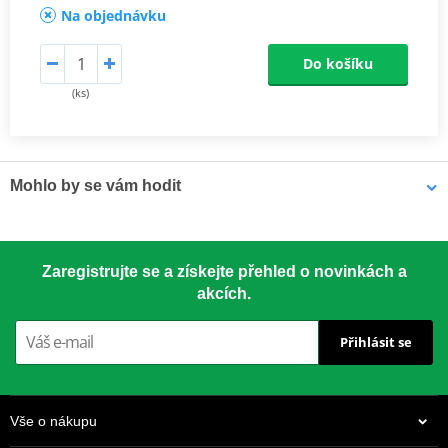
Na objednávku
Do košíku
(ks)
Mohlo by se vám hodit
LOCTITE 5188 LOCTITE 1254415 50 ml
Zaregistrujte se a získejte přehled o novinkách a
akcích.
Přihlásit se
Vše o nákupu