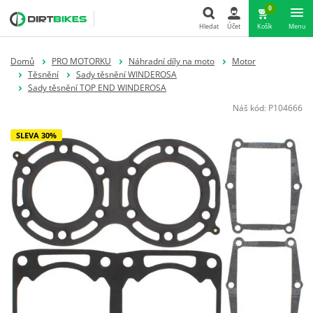
0
Hledat
Účet
Košík
Menu
Hledat
Domů
PRO MOTORKU
Náhradní díly na moto
Motor
Těsnění
Sady těsnění WINDEROSA
Sady těsnění TOP END WINDEROSA
Náš kód:
P104666
SLEVA 30%