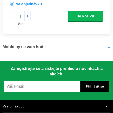
Na objednávku
Do košíku
(ks)
Mohlo by se vám hodit
LOCTITE 5188 LOCTITE 1254415 50 ml
Zaregistrujte se a získejte přehled o novinkách a
akcích.
Přihlásit se
Vše o nákupu