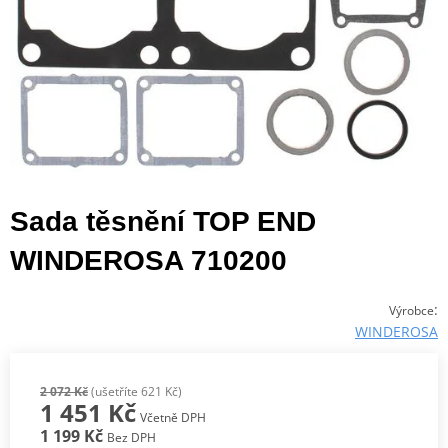
Sada těsnění TOP END
WINDEROSA 710200
:
Výrobce
WINDEROSA
2 072 Kč
(ušetříte 621 Kč)
1 451 Kč
Včetně DPH
1 199 Kč
Bez DPH