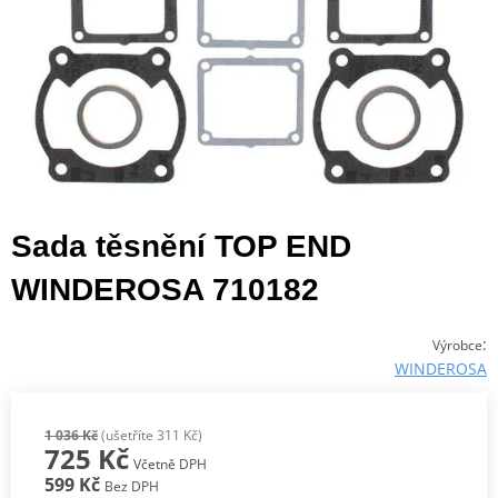
Sada těsnění TOP END
WINDEROSA 710182
:
Výrobce
WINDEROSA
1 036 Kč
(ušetříte 311 Kč)
725 Kč
Včetně DPH
599 Kč
Bez DPH