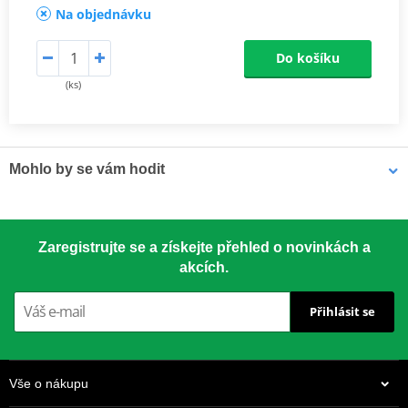
Na objednávku
Do košíku
(ks)
Mohlo by se vám hodit
LOCTITE 5188 LOCTITE 1254415 50 ml
Zaregistrujte se a získejte přehled o novinkách a
akcích.
Přihlásit se
Vše o nákupu