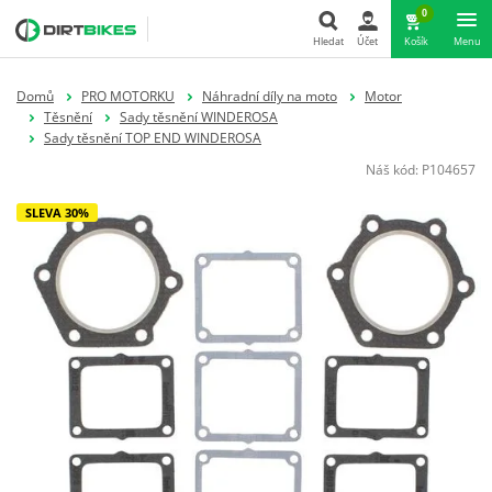
0
Hledat
Účet
Košík
Menu
Hledat
Domů
PRO MOTORKU
Náhradní díly na moto
Motor
Těsnění
Sady těsnění WINDEROSA
Sady těsnění TOP END WINDEROSA
Náš kód:
P104657
SLEVA 30%