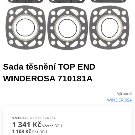
Sada těsnění TOP END
WINDEROSA 710181A
:
Výrobce
WINDEROSA
1 915 Kč
(ušetříte 574 Kč)
1 341 Kč
Včetně DPH
1 108 Kč
Bez DPH