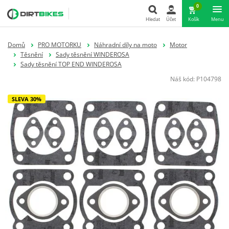
0
Hledat
Účet
Košík
Menu
Hledat
Domů
PRO MOTORKU
Náhradní díly na moto
Motor
Těsnění
Sady těsnění WINDEROSA
Sady těsnění TOP END WINDEROSA
Náš kód:
P104798
SLEVA 30%