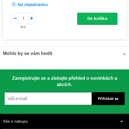
Na objednávku
Do košíku
(ks)
Mohlo by se vám hodit
LOCTITE 5188 LOCTITE 1254415 50 ml
Zaregistrujte se a získejte přehled o novinkách a
akcích.
Přihlásit se
Vše o nákupu