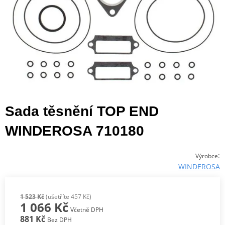
Sada těsnění TOP END
WINDEROSA 710180
:
Výrobce
WINDEROSA
1 523 Kč
(ušetříte 457 Kč)
1 066 Kč
Včetně DPH
881 Kč
Bez DPH