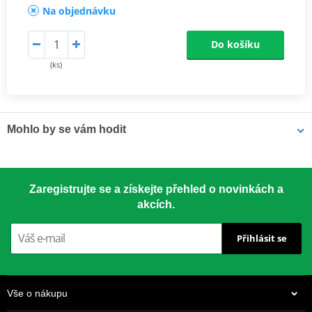
Na objednávku
Do košíku
(ks)
Mohlo by se vám hodit
LOCTITE 5188 LOCTITE 1254415 50 ml
Zaregistrujte se a získejte přehled o novinkách a
akcích.
Přihlásit se
Vše o nákupu