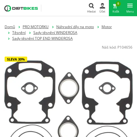
0
Hledat
Účet
Košík
Menu
Hledat
Domů
PRO MOTORKU
Náhradní díly na moto
Motor
Těsnění
Sady těsnění WINDEROSA
Sady těsnění TOP END WINDEROSA
Náš kód:
P104656
SLEVA 30%