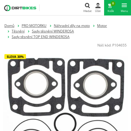
0
Hledat
Účet
Košík
Menu
Hledat
Domů
PRO MOTORKU
Náhradní díly na moto
Motor
Těsnění
Sady těsnění WINDEROSA
Sady těsnění TOP END WINDEROSA
Náš kód:
P104655
SLEVA 30%