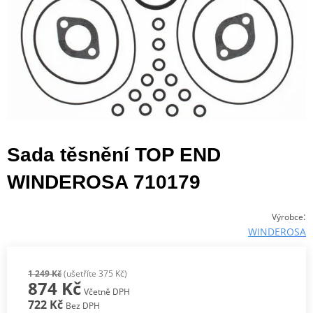
Sada těsnění TOP END
WINDEROSA 710179
:
Výrobce
WINDEROSA
1 249 Kč
(ušetříte 375 Kč)
874 Kč
Včetně DPH
722 Kč
Bez DPH