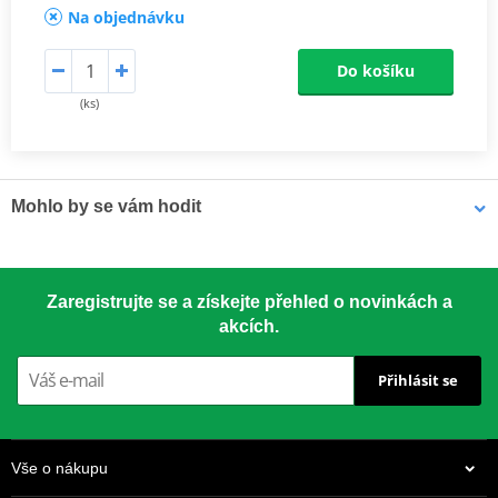
Na objednávku
Do košíku
(ks)
Mohlo by se vám hodit
LOCTITE 5188 LOCTITE 1254415 50 ml
Zaregistrujte se a získejte přehled o novinkách a
akcích.
Přihlásit se
Vše o nákupu