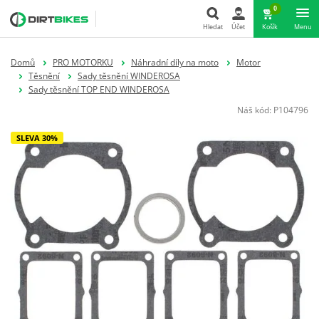
0
Hledat
Účet
Košík
Menu
Hledat
Domů
PRO MOTORKU
Náhradní díly na moto
Motor
Těsnění
Sady těsnění WINDEROSA
Sady těsnění TOP END WINDEROSA
Náš kód:
P104796
SLEVA 30%