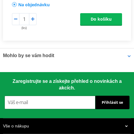
Na objednávku
Do košíku
(ks)
Mohlo by se vám hodit
LOCTITE 5188 LOCTITE 1254415 50 ml
Zaregistrujte se a získejte přehled o novinkách a
akcích.
Přihlásit se
Vše o nákupu