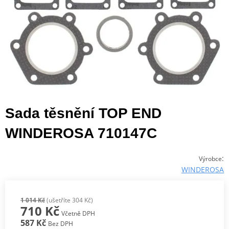
Sada těsnění TOP END
WINDEROSA 710147C
:
Výrobce
WINDEROSA
1 014 Kč
(ušetříte 304 Kč)
710 Kč
Včetně DPH
587 Kč
Bez DPH