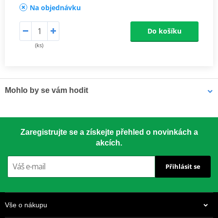
Na objednávku
Do košíku
(ks)
Mohlo by se vám hodit
LOCTITE 5188 LOCTITE 1254415 50 ml
Zaregistrujte se a získejte přehled o novinkách a
akcích.
Přihlásit se
Vše o nákupu