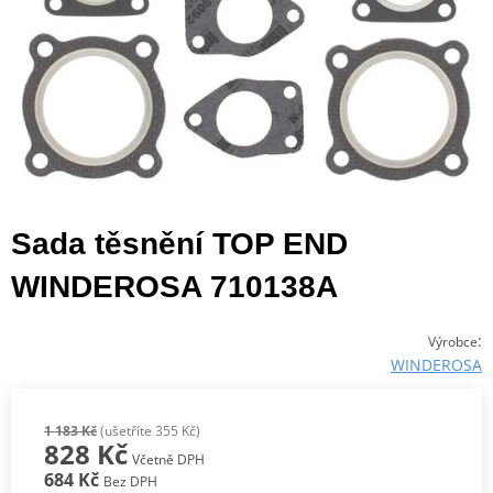
Sada těsnění TOP END
WINDEROSA 710138A
:
Výrobce
WINDEROSA
1 183 Kč
(ušetříte 355 Kč)
828 Kč
Včetně DPH
684 Kč
Bez DPH