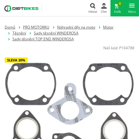
0
Hledat
Účet
Košík
Menu
Hledat
Domů
PRO MOTORKU
Náhradní díly na moto
Motor
Těsnění
Sady těsnění WINDEROSA
Sady těsnění TOP END WINDEROSA
Náš kód:
P104788
SLEVA 30%