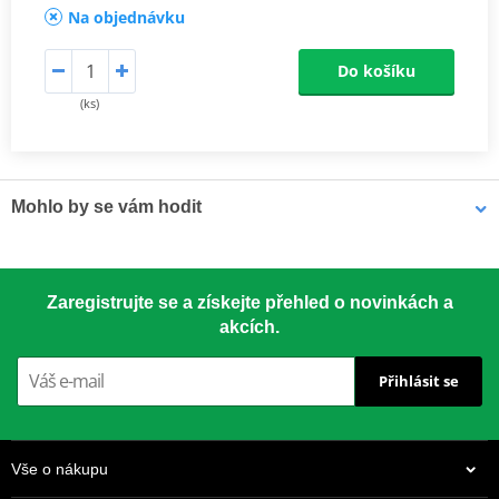
Na objednávku
Do košíku
(ks)
Mohlo by se vám hodit
LOCTITE 5188 LOCTITE 1254415 50 ml
Zaregistrujte se a získejte přehled o novinkách a
akcích.
Přihlásit se
Vše o nákupu