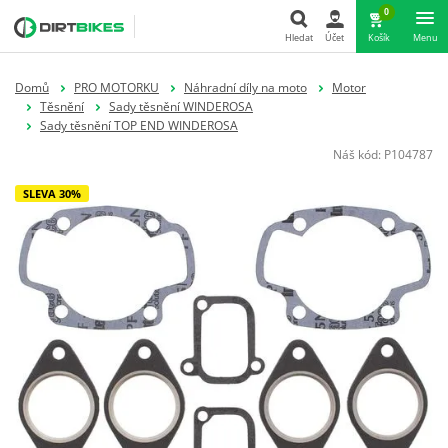
0
Hledat
Účet
Košík
Menu
Hledat
Domů
PRO MOTORKU
Náhradní díly na moto
Motor
Těsnění
Sady těsnění WINDEROSA
Sady těsnění TOP END WINDEROSA
Náš kód:
P104787
SLEVA 30%