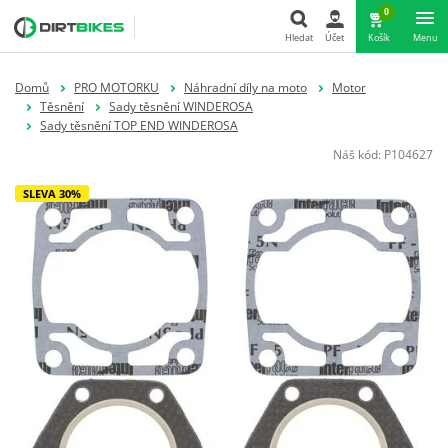
0
Hledat
Účet
Košík
Menu
Hledat
Domů
PRO MOTORKU
Náhradní díly na moto
Motor
Těsnění
Sady těsnění WINDEROSA
Sady těsnění TOP END WINDEROSA
Náš kód:
P104627
SLEVA 30%