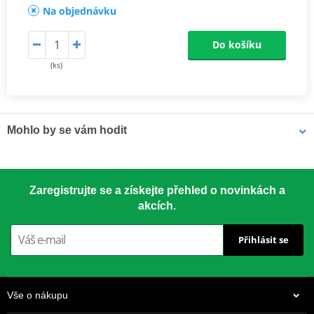
Na objednávku
Do košíku
(ks)
Mohlo by se vám hodit
LOCTITE 5188 LOCTITE 1254415 50 ml
Zaregistrujte se a získejte přehled o novinkách a
akcích.
Přihlásit se
Vše o nákupu