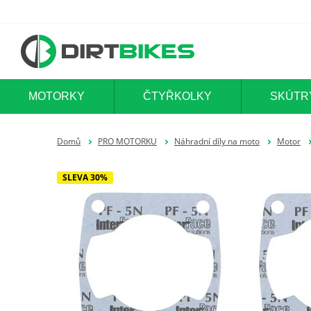
MOTORKY
ČTYŘKOLKY
SKÚTR
Domů
PRO MOTORKU
Náhradní díly na moto
Motor
SLEVA 30%