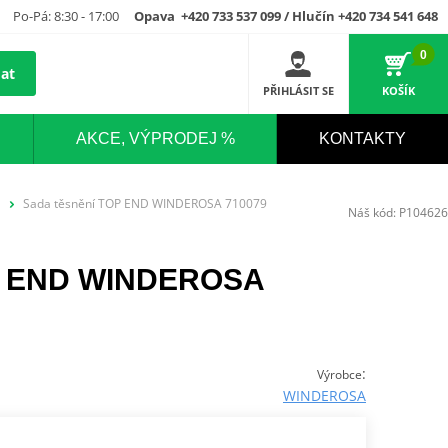
Po-Pá: 8:30 - 17:00
Opava +420 733 537 099 / Hlučín +420 734 541 648
0
at
PŘIHLÁSIT SE
KOŠÍK
AKCE, VÝPRODEJ %
KONTAKTY
Sada těsnění TOP END WINDEROSA 710079
Náš kód:
P104626
OP END WINDEROSA
:
Výrobce
WINDEROSA