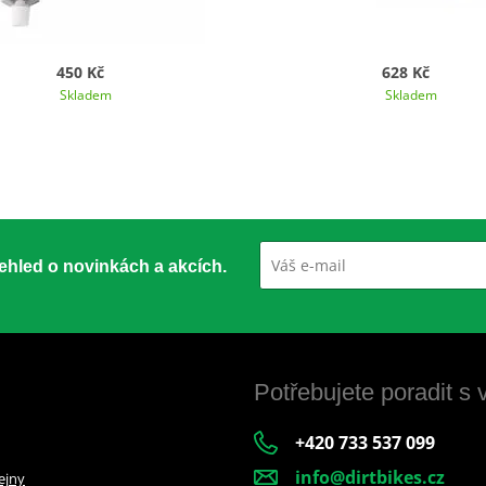
450 Kč
628 Kč
Skladem
Skladem
přehled o novinkách a akcích.
Potřebujete poradit s
+420 733 537 099
info@dirtbikes.cz
ejny