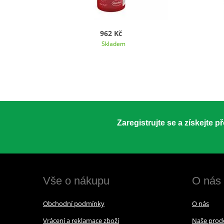
962 Kč
Skladem
Zaregistrujte se a získejte 
Vše o nákupu
O nás
Obchodní podmínky
O nás
Vrácení a reklamace zboží
Naše prod