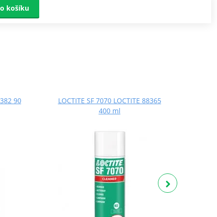
o košíku
382 90
LOCTITE SF 7070 LOCTITE 88365
LOCT
400 ml