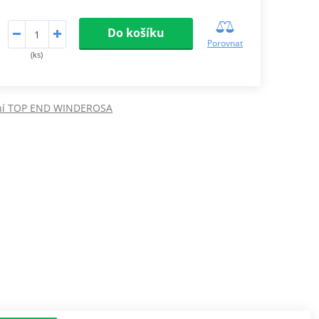
Do košíku
Porovnat
(ks)
ní TOP END WINDEROSA