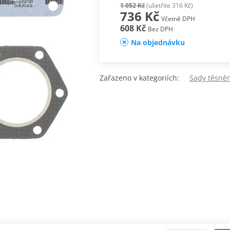
1 052 Kč
(ušetříte 316 Kč)
736 Kč
Včetně DPH
608 Kč
Bez DPH
Na objednávku
Zařazeno v kategoriích:
Sady těsně