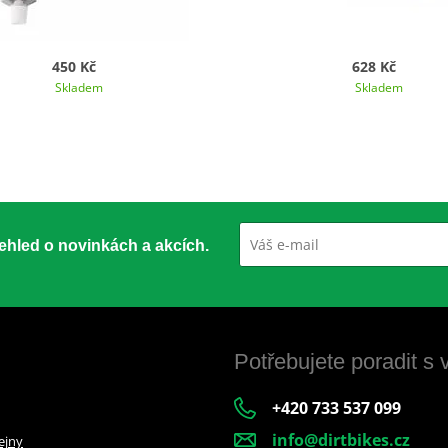
450 Kč
628 Kč
Skladem
Skladem
přehled o novinkách a akcích.
Potřebujete poradit s
+420 733 537 099
info@dirtbikes.cz
ejny