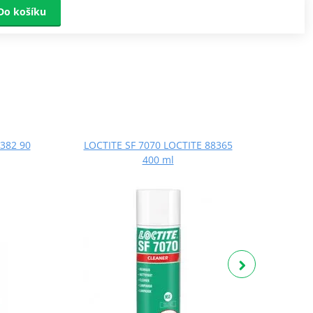
Do košíku
382 90
LOCTITE SF 7070 LOCTITE 88365
LOCT
400 ml