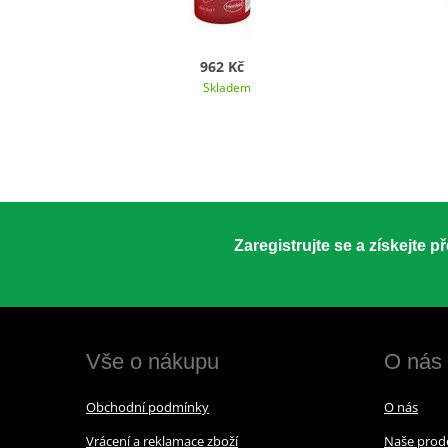
962 Kč
Skladem
Zaregistrujte se a získejte 
Vše o nákupu
O nás
Obchodní podmínky
O nás
Vrácení a reklamace zboží
Naše prod