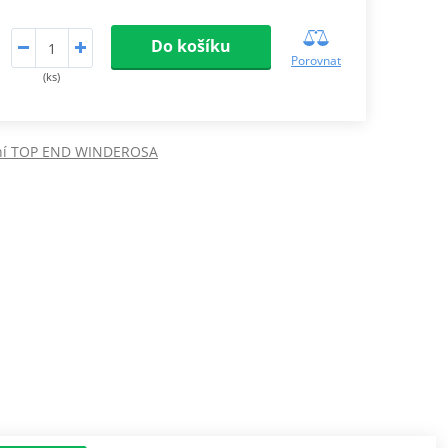
Do košíku
Porovnat
(ks)
ní TOP END WINDEROSA