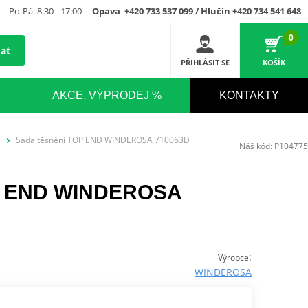
Po-Pá: 8:30 - 17:00
Opava +420 733 537 099 / Hlučín +420 734 541 648
0
at
PŘIHLÁSIT SE
KOŠÍK
AKCE, VÝPRODEJ %
KONTAKTY
Sada těsnění TOP END WINDEROSA 710063D
Náš kód:
P104775
OP END WINDEROSA
:
Výrobce
WINDEROSA