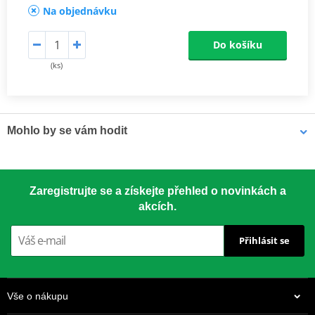
Na objednávku
Do košíku
(ks)
Mohlo by se vám hodit
LOCTITE 5188 LOCTITE 1254415 50 ml
Zaregistrujte se a získejte přehled o novinkách a
akcích.
Přihlásit se
Vše o nákupu