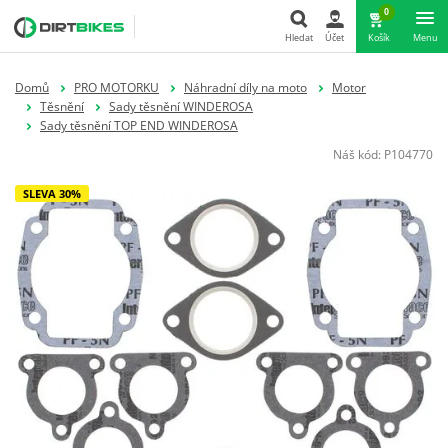
0
Hledat
Účet
Košík
Menu
Hledat
Domů
PRO MOTORKU
Náhradní díly na moto
Motor
Těsnění
Sady těsnění WINDEROSA
Sady těsnění TOP END WINDEROSA
Náš kód:
P104770
SLEVA 30%