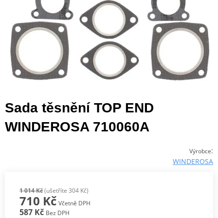
Sada těsnění TOP END
WINDEROSA 710060A
:
Výrobce
WINDEROSA
1 014 Kč
(ušetříte 304 Kč)
710 Kč
Včetně DPH
587 Kč
Bez DPH