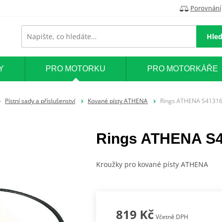
Porovnání
Hled
Y
PRO MOTORKU
PRO MOTORKÁŘE
Pístní sady a příslušenství
Kované písty ATHENA
Rings ATHENA S413161
Rings ATHENA S4
Kroužky pro kované písty ATHENA
819 Kč
Včetně DPH