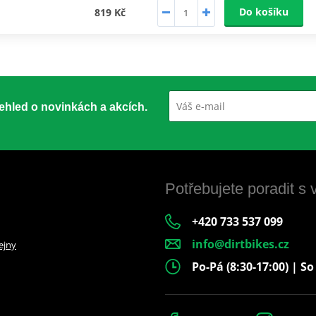
Do košíku
819 Kč
přehled o novinkách a akcích.
Potřebujete poradit s
+420 733 537 099
info@dirtbikes.cz
ejny
Po-Pá (8:30-17:00) | So