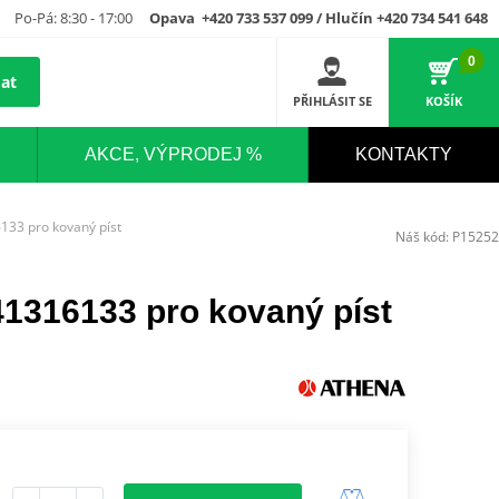
Po-Pá: 8:30 - 17:00
Opava +420 733 537 099 / Hlučín +420 734 541 648
0
at
PŘIHLÁSIT SE
KOŠÍK
AKCE, VÝPRODEJ %
KONTAKTY
33 pro kovaný píst
Náš kód:
P15252
1316133 pro kovaný píst