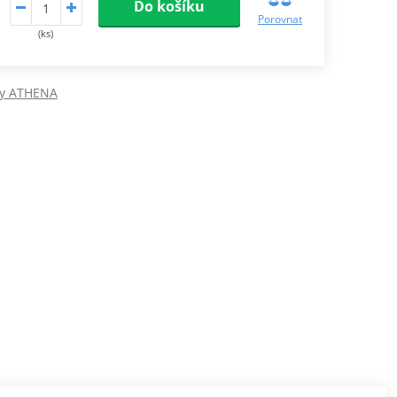
Do košíku
Porovnat
(ks)
ty ATHENA