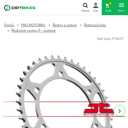
0
Hledat
Účet
Košík
Menu
Hledat
Domů
PRO MOTORKU
Řetězy a pohon
Řetězová kola
Řetězové rozety JT - ocelové
Náš kód:
P16637