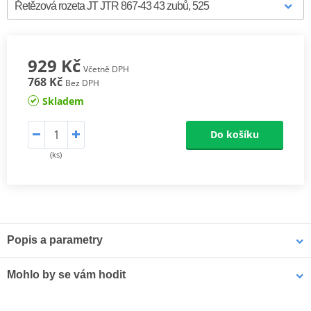
929 Kč
Včetně DPH
768 Kč
Bez DPH
Skladem
Do košíku
(ks)
Popis a parametry
Ocelové zadní rozety JT Steel
jsou vyráběny výhradně z
Mohlo by se vám hodit
nejkvalitnější uhlíkové oceli C49. Sortiment JT Steel nyní zahrnuje
více než 2 500 dílů pro všechny motocykly a čtyřkolky (ATV).