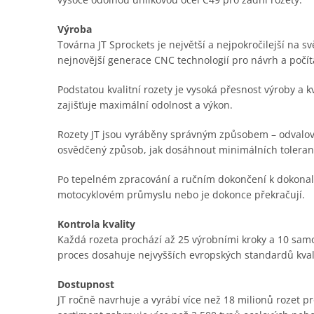
Výroba
Továrna JT Sprockets je největší a nejpokročilejší na s
nejnovější generace CNC technologií pro návrh a počí
Podstatou kvalitní rozety je vysoká přesnost výroby a 
zajišťuje maximální odolnost a výkon.
Rozety JT jsou vyráběny správným způsobem – odvalov
osvědčený způsob, jak dosáhnout minimálních toleranc
Po tepelném zpracování a ručním dokončení k dokonalost
motocyklovém průmyslu nebo je dokonce překračují.
Kontrola kvality
Každá rozeta prochází až 25 výrobními kroky a 10 samo
proces dosahuje nejvyšších evropských standardů kval
Dostupnost
JT ročně navrhuje a vyrábí více než 18 milionů rozet 