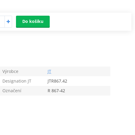
Do košíku
Výrobce
JT
Designation JT
JTR867.42
Označení
R 867-42