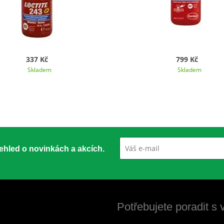
337 Kč
799 Kč
Skladem
Skladem
přehled o novinkách a akcích.
Potřebujete poradit s