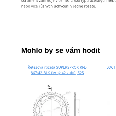
sortiment zahrnuje více než 2 500 typů ocelových neb
nebo více různých uchycení v jedné rozetě.
Mohlo by se vám hodit
Řetězová rozeta SUPERSPROX RFE-
LOCTI
867:42-BLK černý 42 zubů, 525