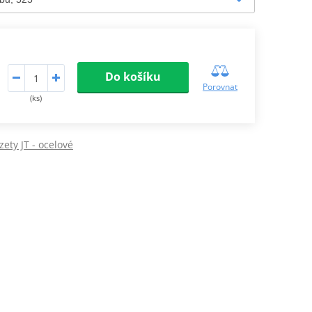
Do košíku
Porovnat
(ks)
ety JT - ocelové