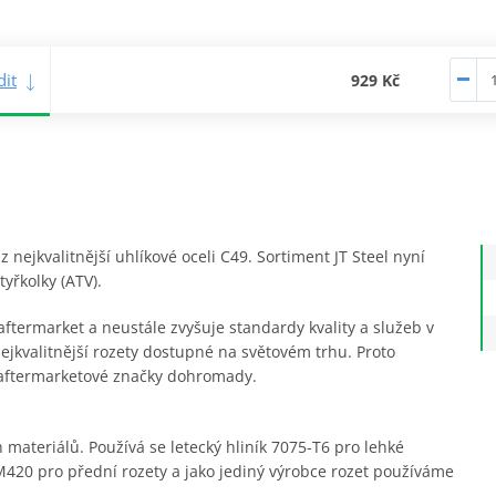
it
929 Kč
nejkvalitnější uhlíkové oceli C49. Sortiment JT Steel nyní
yřkolky (ATV).
ftermarket a neustále zvyšuje standardy kvality a služeb v
ejkvalitnější rozety dostupné na světovém trhu. Proto
 aftermarketové značky dohromady.
materiálů. Používá se letecký hliník 7075-T6 pro lehké
420 pro přední rozety a jako jediný výrobce rozet používáme