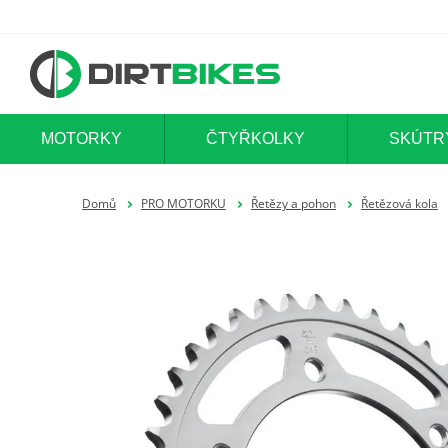
MOTORKY
ČTYŘKOLKY
SKÚTR
Domů
PRO MOTORKU
Řetězy a pohon
Řetězová kola