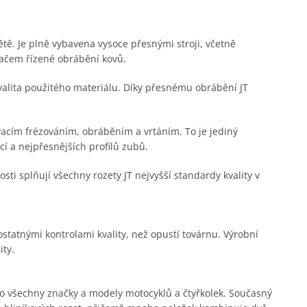
větě. Je plně vybavena vysoce přesnými stroji, včetně
tačem řízené obrábění kovů.
kvalita použitého materiálu. Díky přesnému obrábění JT
acím frézováním, obráběním a vrtáním. To je jediný
í a nejpřesnějších profilů zubů.
i splňují všechny rozety JT nejvyšší standardy kvality v
statnými kontrolami kvality, než opustí továrnu. Výrobní
ity.
pro všechny značky a modely motocyklů a čtyřkolek. Současný