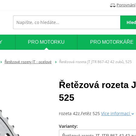
Porovnání
Hled
Y
PRO MOTORKU
PRO MOTORKÁŘE
Řetězové rozety JT - ocelové
Řetězová rozeta JT JTR 867-42 42 zubů, 525
Řetězová rozeta 
525
rozeta 42z,řetěz 525
Více informací
Varianty: