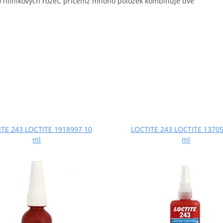
o hliníkových rozet, přičemž mnoho položek kombinuje dvě
TE 243 LOCTITE 1918997 10
LOCTITE 243 LOCTITE 13705
ml
ml