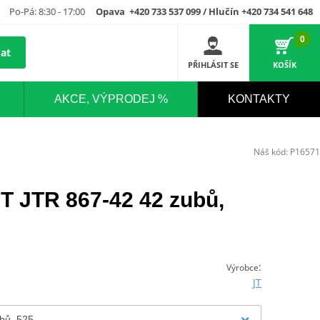
Po-Pá: 8:30 - 17:00
Opava +420 733 537 099 / Hlučín +420 734 541 648
0
at
PŘIHLÁSIT SE
KOŠÍK
AKCE, VÝPRODEJ %
KONTAKTY
Náš kód:
P16571
JT JTR 867-42 42 zubů,
:
Výrobce
JT