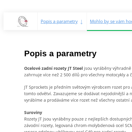
Popis a parametry
Mohlo by se vám hod
Popis a parametry
Ocelové zadní rozety JT Steel
jsou vyráběny výhradně z 
zahrnuje více než 2 500 dílů pro všechny motocykly a čt
JT Sprockets je předním světovým výrobcem rozet pro a
tomto odvětví. Zavazujeme se dodávat nejodolnější a n
vyrábíme a prodáváme více rozet než všechny ostatní
Suroviny
Rozety JT jsou vyráběny pouze z nejlepších dostupných 
závodní rozety, legovaná chrom-molybdenová ocel SCM
vysoce odolnou uhlíkovou ocel C49 pro zadní rozety.