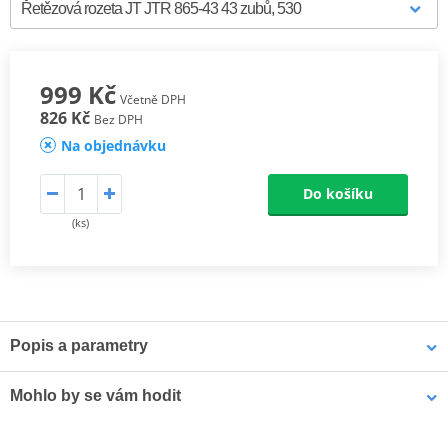
999 Kč
Včetně DPH
826 Kč
Bez DPH
Na objednávku
Do košíku
(ks)
Popis a parametry
Ocelové zadní rozety JT Steel
jsou vyráběny výhradně z
Mohlo by se vám hodit
nejkvalitnější uhlíkové oceli C49. Sortiment JT Steel nyní zahrnuje
více než 2 500 dílů pro všechny motocykly a čtyřkolky (ATV).