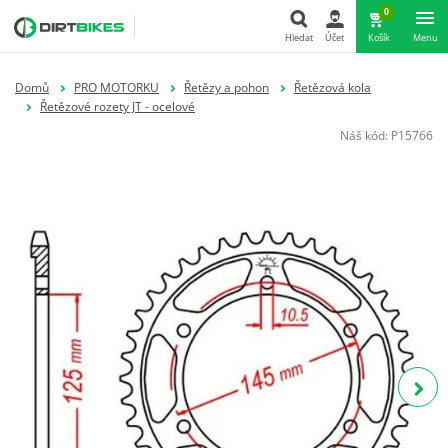
0
Hledat
Účet
Košík
Menu
Hledat
Domů
PRO MOTORKU
Řetězy a pohon
Řetězová kola
Řetězové rozety JT - ocelové
Náš kód:
P15766