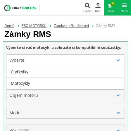
0
Hledat
Účet
Košík
Menu
Hledat
Domů
PRO MOTORKU
Zámky a příslušenství
Zámky RMS
Zámky RMS
Vyberte si váš motocykl a zobrazte si kompatibilní součástky:
Vyberte
Čtyřkolky
Značka
Motocykly
Objem motoru
Model
Rok výroby