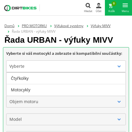
0
Hledat
Účet
Košík
Menu
Hledat
Domů
PRO MOTORKU
Výfukové systémy
Výfuky MIVV
Řada URBAN - výfuky MIVV
Řada URBAN - výfuky MIVV
Vyberte si váš motocykl a zobrazte si kompatibilní součástky:
Vyberte
Čtyřkolky
Značka
Motocykly
Objem motoru
Model