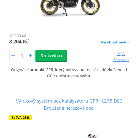
10 939 Kč
8 204 Kč
Na objednávku
Do košíku
Porovnat
Originální produkt GPR, který byl vyvinut na základě zkušeností
GPR z mistrovství světa.
Výfukový systém bez katalyzátoru GPR H.275.DEC
Broušená nerezová ocel
SLEVA 25%