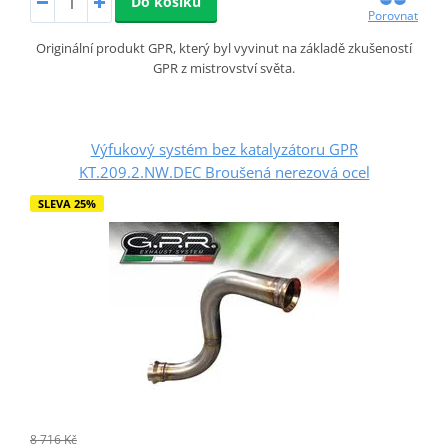
Do košíku
Porovnat
Originální produkt GPR, který byl vyvinut na základě zkušeností
GPR z mistrovství světa.
Výfukový systém bez katalyzátoru GPR
KT.209.2.NW.DEC Broušená nerezová ocel
SLEVA 25%
8 716 Kč