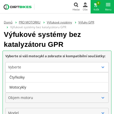
0
Hledat
Účet
Košík
Menu
Hledat
Domů
PRO MOTORKU
Výfukové systémy
Výfuky GPR
Výfukové systémy bez katalyzátoru GPR
Výfukové systémy bez
katalyzátoru GPR
Vyberte si váš motocykl a zobrazte si kompatibilní součástky:
Vyberte
Čtyřkolky
Značka
Motocykly
Objem motoru
Model