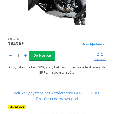
4 862 Kč
3 646 Kč
Na objednávku
Do košíku
Porovnat
Originální produkt GPR, který byl vyvinut na základě zkušeností
GPR z mistrovství světa.
Výfukový systém bez katalyzátoru GPR CF.11.DEC
Broušená nerezová ocel
SLEVA 25%