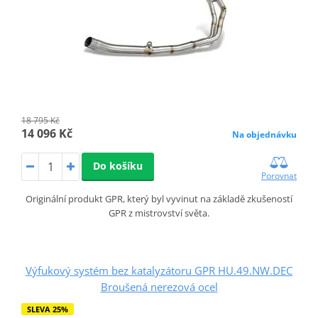
18 795 Kč
14 096 Kč
Na objednávku
Do košíku
Porovnat
Originální produkt GPR, který byl vyvinut na základě zkušeností
GPR z mistrovství světa.
Výfukový systém bez katalyzátoru GPR HU.49.NW.DEC
Broušená nerezová ocel
SLEVA 25%