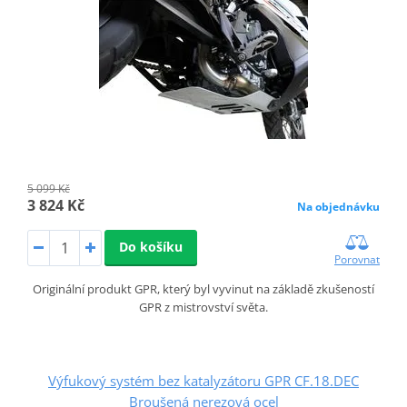
5 099 Kč
3 824 Kč
Na objednávku
Do košíku
Porovnat
Originální produkt GPR, který byl vyvinut na základě zkušeností
GPR z mistrovství světa.
Výfukový systém bez katalyzátoru GPR CF.18.DEC
Broušená nerezová ocel