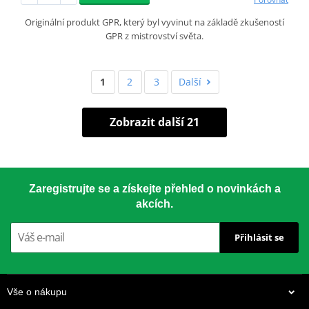
Originální produkt GPR, který byl vyvinut na základě zkušeností
GPR z mistrovství světa.
1
2
3
Další
Zobrazit další 21
Zaregistrujte se a získejte přehled o novinkách a
akcích.
Přihlásit se
Vše o nákupu