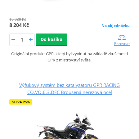
10 939 Kč
8 204 Kč
Na objednávku
Do košíku
Porovnat
Originální produkt GPR, který byl vyvinut na základě zkušeností
GPR z mistrovství světa.
Výfukový systém bez katalyzátoru GPR RACING
CO.VO.6.3.DEC Broušená nerezová ocel
SLEVA 25%