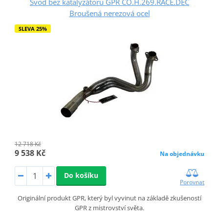
Svod bez katalyzátoru GPR CO.H.269.RACE.DEC
Broušená nerezová ocel
SLEVA 25%
12 718 Kč
9 538 Kč
Na objednávku
Do košíku
Porovnat
Originální produkt GPR, který byl vyvinut na základě zkušeností
GPR z mistrovství světa.