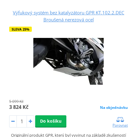
Výfukový systém bez katalyzátoru GPR KT.102.2.DEC
Broušená nerezová ocel
SLEVA 25%
5 099 Kč
3 824 Kč
Na objednávku
Do košíku
Porovnat
Originální produkt GPR, který byl vyvinut na základě zkušeností