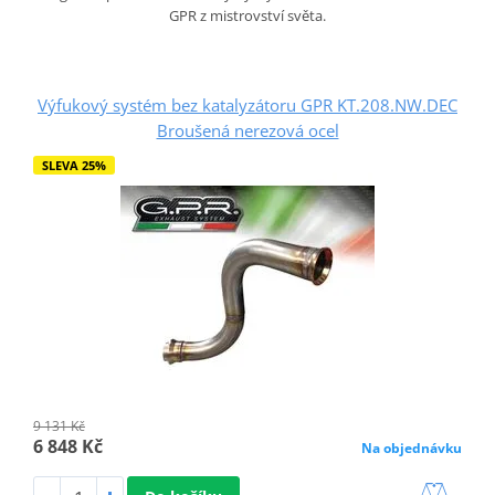
GPR z mistrovství světa.
Výfukový systém bez katalyzátoru GPR KT.208.NW.DEC
Broušená nerezová ocel
SLEVA 25%
9 131 Kč
6 848 Kč
Na objednávku