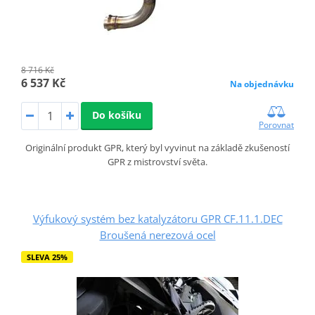
8 716 Kč
6 537 Kč
Na objednávku
Do košíku
Porovnat
Originální produkt GPR, který byl vyvinut na základě zkušeností
GPR z mistrovství světa.
Výfukový systém bez katalyzátoru GPR CF.11.1.DEC
Broušená nerezová ocel
SLEVA 25%