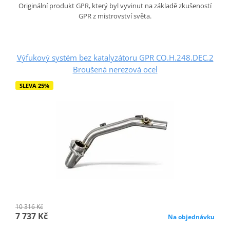
Originální produkt GPR, který byl vyvinut na základě zkušeností
GPR z mistrovství světa.
Výfukový systém bez katalyzátoru GPR CO.H.248.DEC.2
Broušená nerezová ocel
SLEVA 25%
10 316 Kč
7 737 Kč
Na objednávku