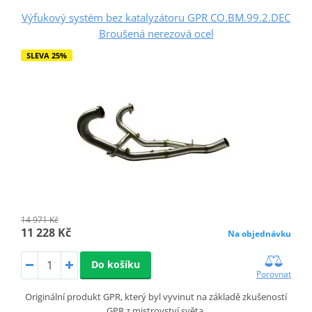
Výfukový systém bez katalyzátoru GPR CO.BM.99.2.DEC
Broušená nerezová ocel
SLEVA 25%
14 971 Kč
11 228 Kč
Na objednávku
Do košíku
Porovnat
Originální produkt GPR, který byl vyvinut na základě zkušeností
GPR z mistrovství světa.