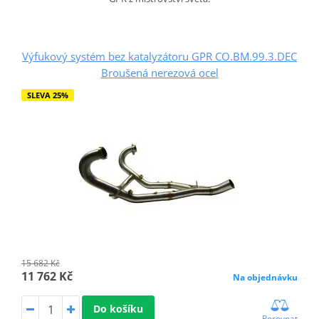
Výfukový systém bez katalyzátoru GPR CO.BM.99.3.DEC
Broušená nerezová ocel
SLEVA 25%
15 682 Kč
11 762 Kč
Na objednávku
Do košíku
Porovnat