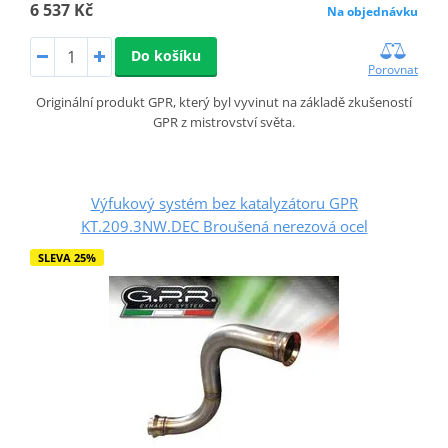
6 537 Kč
Na objednávku
Do košíku
Porovnat
Originální produkt GPR, který byl vyvinut na základě zkušeností
GPR z mistrovství světa.
Výfukový systém bez katalyzátoru GPR
KT.209.3NW.DEC Broušená nerezová ocel
SLEVA 25%