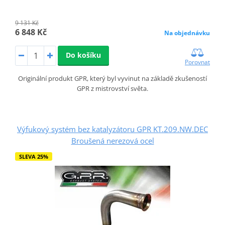
9 131 Kč
6 848 Kč
Na objednávku
Do košíku
Porovnat
Originální produkt GPR, který byl vyvinut na základě zkušeností
GPR z mistrovství světa.
Výfukový systém bez katalyzátoru GPR KT.209.NW.DEC
Broušená nerezová ocel
SLEVA 25%