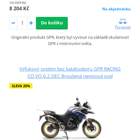
10 939 Kč
8 204 Kč
Na objednávku
Do košíku
Porovnat
Originální produkt GPR, který byl vyvinut na základě zkušeností
GPR z mistrovství světa.
Výfukový systém bez katalyzátoru GPR RACING
CO.VO.6.2.DEC Broušená nerezová ocel
SLEVA 25%