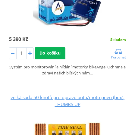
5 390 Kč
Skladem
Do košíku
Porovnat
Systém pro monitorování a hlídání motorky bikeAngel Ochrana a
zdraví našich blízkých nám…
velká sada 50 knotů pro opravu auto/moto pneu (box),
THUMBS UP