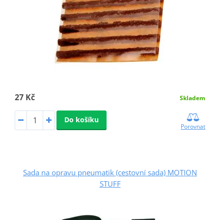
27 Kč
Skladem
Do košíku
Porovnat
Sada na opravu pneumatik (cestovní sada) MOTION
STUFF