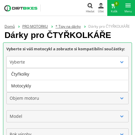
0
Hledat
Účet
Košík
Menu
Hledat
Domů
PRO MOTORKU
* Tipy na dárky
Dárky pro ČTYŘKOLKÁŘE
Dárky pro ČTYŘKOLKÁŘE
Vyberte si váš motocykl a zobrazte si kompatibilní součástky:
Vyberte
Čtyřkolky
Značka
Motocykly
Objem motoru
Model
Rok výroby