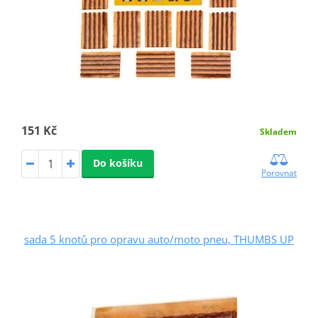
151 Kč
Skladem
Do košíku
Porovnat
sada 5 knotů pro opravu auto/moto pneu, THUMBS UP