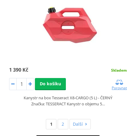
1 390 Kč
Skladem
Do košíku
Porovnat
Kanystr na box Tesseract X8‑CARGO (5 L) - ČERNÝ
Značka: TESSERACT Kanystr o objemu 5…
1
2
Další