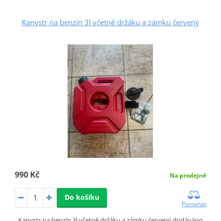
Kanystr na benzín 3l včetně držáku a zámku červený
990 Kč
Na prodejně
Do košíku
Porovnat
Kanystr na benzín 3l včetně držáku a zámku červený dodáváno