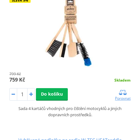
SLEVA 5%
799 Kč
759 Kč
Skladem
Do košíku
Porovnat
Sada 4 kartáčů vhodných pro čištění motocyklů a jiných
dopravních prostředků.
Vyhřívaná podložka na sedla W-TEC HEATsaddle