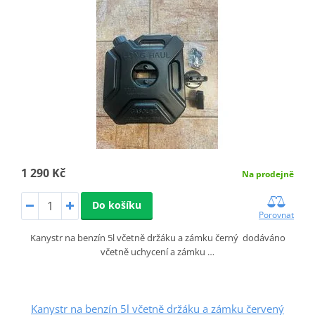
1 290 Kč
Na prodejně
Do košíku
Porovnat
Kanystr na benzín 5l včetně držáku a zámku černý dodáváno
včetně uchycení a zámku …
Kanystr na benzín 5l včetně držáku a zámku červený