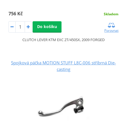
756 Kč
Skladem
Do košíku
Porovnat
CLUTCH LEVER KTM EXC 2T/450SX, 2009 FORGED
Spojková páčka MOTION STUFF L8C-006 stříbrná Die-
casting