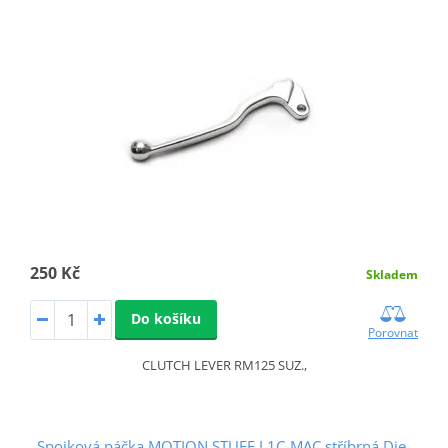
250 Kč
Skladem
Do košíku
Porovnat
CLUTCH LEVER RM125 SUZ.,
Spojková páčka MOTION STUFF L1C-MAC stříbrná Die-