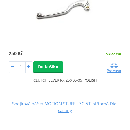
250 Kč
Skladem
Do košíku
Porovnat
CLUTCH LEVER KX 250 05-06, POLISH
Spojková páčka MOTION STUFF L7C-5TJ stříbrná Die-
casting