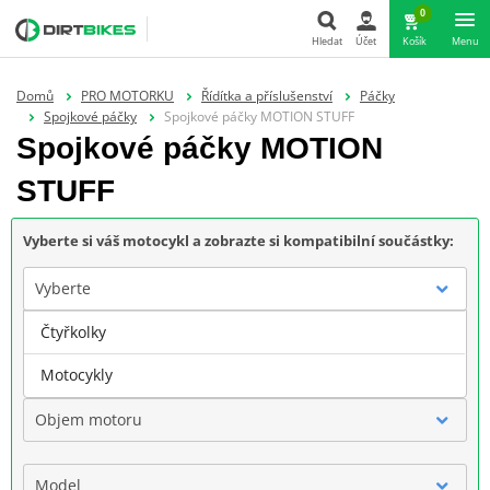
0
Hledat
Účet
Košík
Menu
Hledat
Domů
PRO MOTORKU
Řídítka a příslušenství
Páčky
Spojkové páčky
Spojkové páčky MOTION STUFF
Spojkové páčky MOTION
STUFF
Vyberte si váš motocykl a zobrazte si kompatibilní součástky:
Vyberte
Čtyřkolky
Značka
Motocykly
Objem motoru
Model