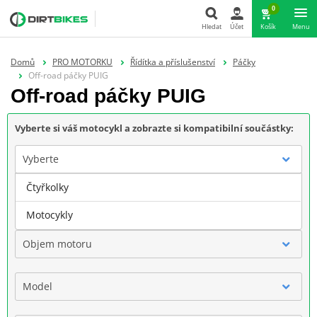
0
Hledat
Účet
Košík
Menu
Hledat
Domů
PRO MOTORKU
Řídítka a příslušenství
Páčky
Off-road páčky PUIG
Off-road páčky PUIG
Vyberte si váš motocykl a zobrazte si kompatibilní součástky:
Vyberte
Čtyřkolky
Značka
Motocykly
Objem motoru
Model