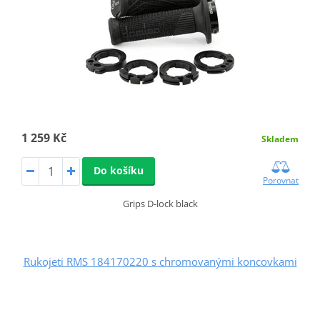
1 259 Kč
Skladem
Do košíku
Porovnat
Grips D-lock black
Rukojeti RMS 184170220 s chromovanými koncovkami