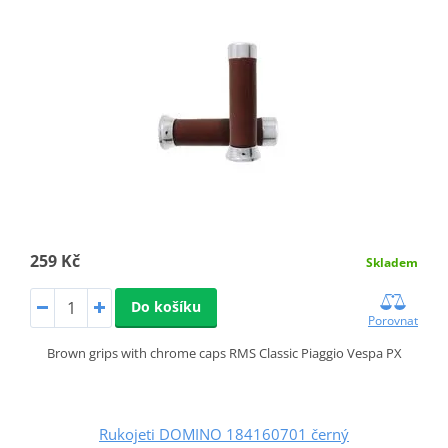
259 Kč
Skladem
Do košíku
Porovnat
Brown grips with chrome caps RMS Classic Piaggio Vespa PX
Rukojeti DOMINO 184160701 černý