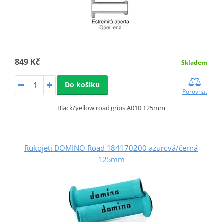
849 Kč
Skladem
Do košíku
Porovnat
Black/yellow road grips A010 125mm
Rukojeti DOMINO Road 184170200 azurová/černá
125mm