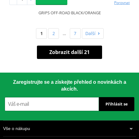
Porovnat
GRIPS OFF-ROAD BLACK/ORANGE
1
2
…
7
Další
Zobrazit další 21
Zaregistrujte se a získejte přehled o novinkách a
akcích.
Přihlásit se
Vše o nákupu