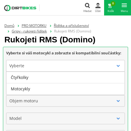
0
Hledat
Účet
Košík
Menu
Hledat
Domů
PRO MOTORKU
Řídítka a příslušenství
Gripy - rukojeti řídítek
Rukojeti RMS (Domino)
Rukojeti RMS (Domino)
Vyberte si váš motocykl a zobrazte si kompatibilní součástky:
Vyberte
Čtyřkolky
Značka
Motocykly
Objem motoru
Model